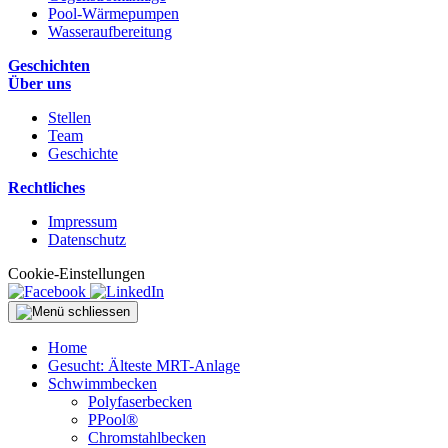
Pool-Wärmepumpen
Wasseraufbereitung
Geschichten
Über uns
Stellen
Team
Geschichte
Rechtliches
Impressum
Datenschutz
Cookie-Einstellungen
Home
Gesucht: Älteste MRT-Anlage
Schwimmbecken
Polyfaserbecken
PPool®
Chromstahlbecken